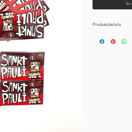
In
Produktdetails
Format:
6×9 cm
Inhalt:
35 Sticker
Preis:
2 €
Material:
Outdoor 90µ
Lack, geschlitzte Rüc
Eigenschaften:
witte
leichter abziehbar
Look:
Comic-Style
, b
Hinweis: Hält am bes
Oberflächen
Versand:
1–2 Tage
• v
Deutschlands