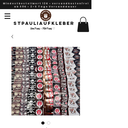
Mindestbestellwert 12€ • versandkostenfrei
ab 50€ • 2-5 Tage Versanddauer
Stpauliaufkleber
Von Fans - Für Fans ♡