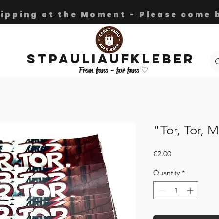
hipping at the Moment - Please come b
Stpauliaufkleber
From fans - for fans ♡
"Tor, Tor, M
Price
€2.00
Quantity
*