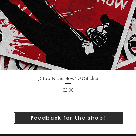
Quick View
„Stop Nazis Now" 30 Sticker
Price
€2.00
Feedback for the shop!