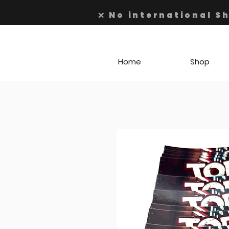
❌ No international S
Home
Shop