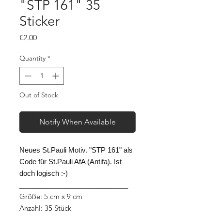
"STP 161" 35
Sticker
Price
€2.00
Quantity
*
Out of Stock
Notify When Available
Neues St.Pauli Motiv. "STP 161" als
Code für St.Pauli AfA (Antifa). Ist
doch logisch :-)
____________________________
Größe: 5 cm x 9 cm
Anzahl: 35 Stück