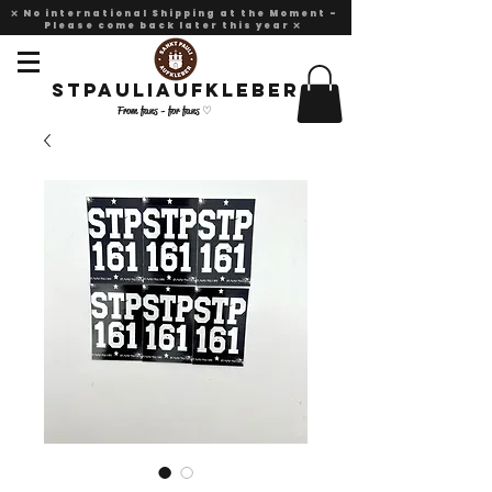
❌ No international Shipping at the Moment -
Please come back later this year ❌
Stpauliaufkleber
From fans - for fans ♡