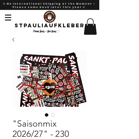
❌ No international Shipping at the Moment -
Please come back later this year ❌
Stpauliaufkleber
From fans - for fans ♡
"Saisonmix
2026/27" - 230