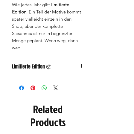
Wie jedes Jahr gilt:
limitierte
Edition
. Ein Teil der Motive kommt
später vielleicht einzeln in den
Shop, aber der komplette
Saisonmix ist nur in begrenzter
Menge geplant. Wenn weg, dann
weg.
Limitierte Edition 📦
Neu zur Saison 2026/27:
Inhalt:
230 Sticker
Motive:
7 verschiedene St. Pauli
Designs
Edition:
Saisonmix 2026/27, limitierte
Related
Auflage
Material:
Outdoor 90µ Haftfolie weiß,
Products
Hochglanz-UV-Lack, geschlitzte
Rückseite