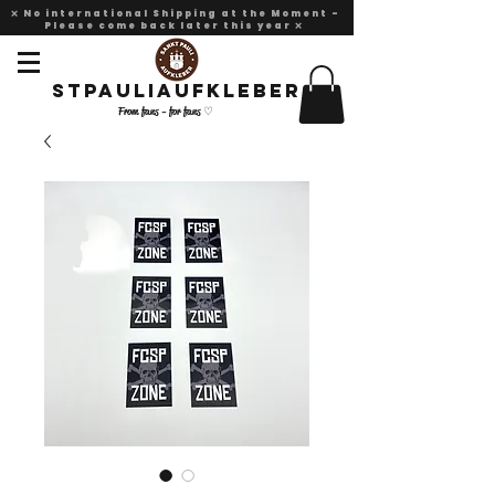
❌ No international Shipping at the Moment -
Please come back later this year ❌
Stpauliaufkleber
From fans - for fans ♡