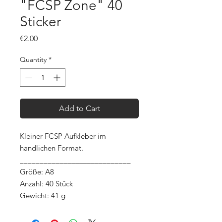
"FCSP Zone" 40
Sticker
Price
€2.00
Quantity
*
Add to Cart
Kleiner FCSP Aufkleber im
handlichen Format.
____________________________
Größe: A8
Anzahl: 40 Stück
Gewicht: 41 g