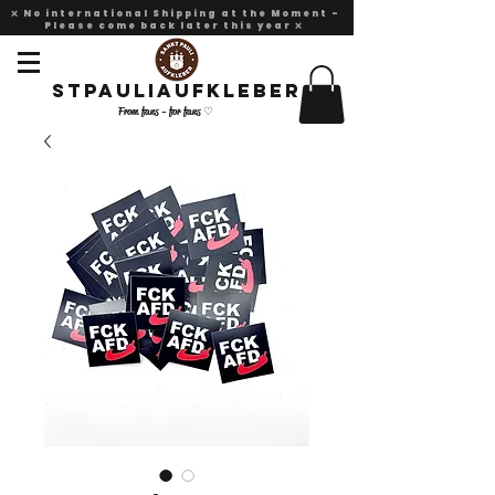
❌ No international Shipping at the Moment -
Please come back later this year ❌
Stpauliaufkleber
From fans - for fans ♡