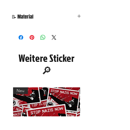
📝 Material
Die Poster sind auf sehr
hochwertigem, glänzenden etwas
dickerem Poster-Papier gedruckt.
Und werden gerollt verschickt.
Weitere Sticker
🔎
Neu
Neu