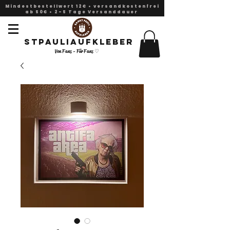
Mindestbestellwert 12€ • versandkostenfrei
ab 50€ • 2-5 Tage Versanddauer
Stpauliaufkleber
Von Fans - Für Fans ♡