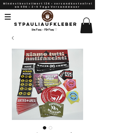
Mindestbestellwert 12€ • versandkostenfrei
ab 50€ • 2-5 Tage Versanddauer
Stpauliaufkleber
Von Fans - Für Fans ♡