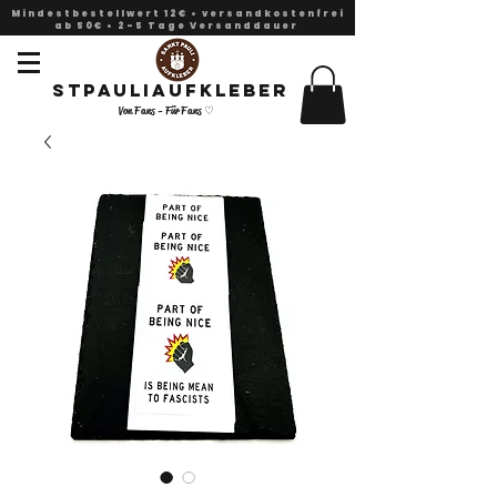
Mindestbestellwert 12€ • versandkostenfrei
ab 50€ • 2-5 Tage Versanddauer
Stpauliaufkleber
Von Fans - Für Fans ♡