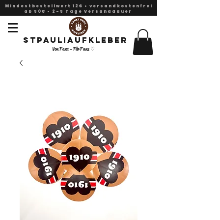
Mindestbestellwert 12€ • versandkostenfrei
ab 50€ • 2-5 Tage Versanddauer
Stpauliaufkleber
Von Fans - Für Fans ♡