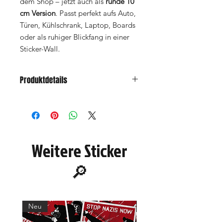
dem Shop – jetzt auch als
runde 10
cm Version
. Passt perfekt aufs Auto,
Türen, Kühlschrank, Laptop, Boards
oder als ruhiger Blickfang in einer
Sticker-Wall.
Produktdetails
Format:
rund, Ø 10 cm
Inhalt:
20 Sticker
Preis:
2 €
Material:
Outdoor 90µ Haftfolie weiß
,
Hochglanz-UV-Lack, geschlitzte
Weitere Sticker
Rückseite
Eigenschaften:
witterungsbeständig
,
🔎
starke Haftung, leichter abziehbar
Look: Herzmotiv, 1910, Balken in St.
Pauli Farben
Hinweis: Hält am besten auf
glatten,
Neu
Neu
sauberen Oberflächen